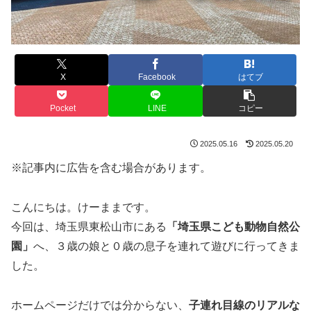
X
Facebook
はてブ
Pocket
LINE
コピー
2025.05.16
2025.05.20
※記事内に広告を含む場合があります。
こんにちは。けーままです。
今回は、埼玉県東松山市にある
「埼玉県こども動物自然公
園」
へ、３歳の娘と０歳の息子を連れて遊びに行ってきま
した。
ホームページだけでは分からない、
子連れ目線のリアルな