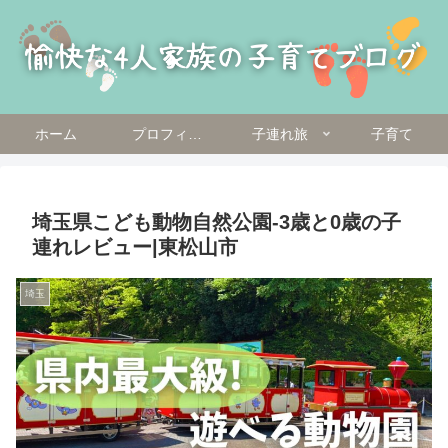
ホーム
プロフィール
子連れ旅
子育て
埼玉県こども動物自然公園-3歳と0歳の子
連れレビュー|東松山市
埼玉