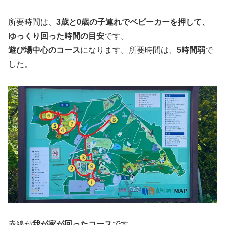
所要時間は、
3歳と0歳の子連れでベビーカーを押して、
ゆっくり回った時間の目安
です。
遊び場中心のコース
になります。所要時間は、
5時間弱
で
した。
赤線が
我が家が回ったコース
です。