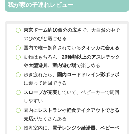
我が家の子連れレビュー
東京ドーム約10個分の広さ
で、大自然の中で
のびのびと過ごせる
国内で唯一飼育されている
クオッカに会える
動物はもちろん、
20種類以上のアスレチック
や大型遊具、室内遊び場
で楽しめる
歩き疲れたら、
園内ロードドレイン彩ポッポ
に乗って周回できる
スロープが充実
していて、ベビーカーで周回
しやすい
園内に
レストラン
や
軽食テイクアウトできる
売店
がたくさんある
授乳室内に、
電子レンジ
や
給湯器
、
ベビーベ