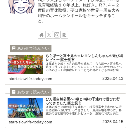
教育職経験１０年以上、旅好き。R７.４～２
度目の育休取得。夢は家族で世界一周＆大谷
翔平のホームランボールをキャッチするこ
と。
ららぽーと富士見のクレヨンしんちゃんの遊び場
レビュー|富士見市
３歳娘と０歳４ヵ月の息子を連れて、ららぽーと富士見へ
遊びに行ってきました。クレヨンしんちゃんオラのあそべ
るゆめぱ～くの体験レビューとその他の子どもの遊び場に
ついてまとめました。授乳室やおむつ台など、ママ目線の
お役立ち情報も載せています。
2025.04.13
start-slowlife-today.com
びん沼自然公園へ3歳と0歳の子連れで遊びに行
ってきました|富士見市
３歳の娘と０歳の息子を連れて、埼玉県富士見市のびん沼
自然公園へ遊びに行ってきました。遊具広場を中心に、各
施設の現地情報や子連れレビューを、豊富な写真と共にま
とめました。
2025.04.15
start-slowlife-today.com