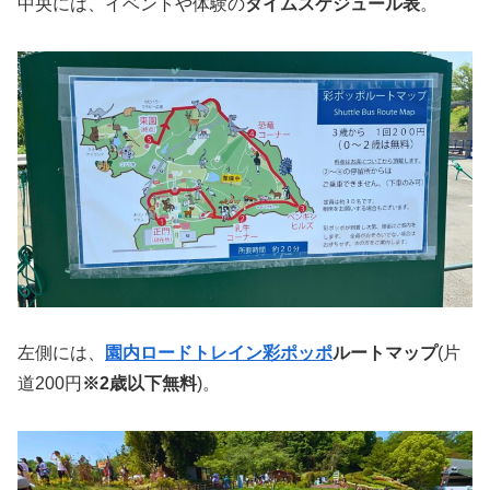
中央には、イベントや体験の
タイムスケジュール表
。
左側には、
園内ロードトレイン彩ポッポ
ルートマップ
(片
道200円
※2歳以下無料
)。