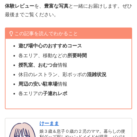
体験レビュー
を、
豊富な写真
と一緒にお届けします。ぜひ
最後までご覧ください。
この記事を読んでわかること
遊び場中心のおすすめコース
各エリア、移動などの
所要時間
授乳室、おむつ台
情報
休日のレストラン、彩ポッポの
混雑状況
周辺の安い駐車場
情報
各エリアの
子連れレポ
けーまま
娘３歳＆息子０歳の２児のママ。暮らしの便
利グッズ探しやハンドメイドが得意。パパは