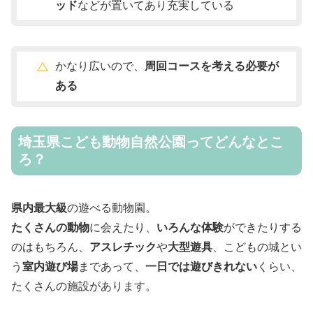
ッド
などが置いてあり充実している
かなり広いので、
周回コースを考える必要が
ある
埼玉県こども動物自然公園ってどんなとこ
ろ？
県内最大級
の遊べる動物園。
たくさんの動物
に会えたり、
いろんな体験
ができたりする
のはもちろん、
アスレチック
や
大型遊具
、こどもの城とい
う
室内遊び場
まであって、
一日では遊びきれない
くらい、
たくさんの施設があります。