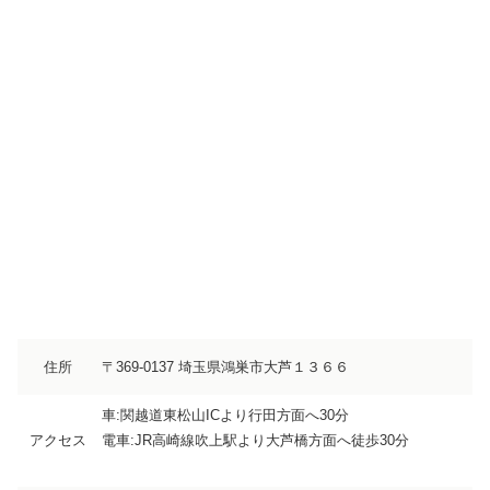
住所
〒369-0137 埼玉県鴻巣市大芦１３６６
車:関越道東松山ICより行田方面へ30分
アクセス
電車:JR高崎線吹上駅より大芦橋方面へ徒歩30分