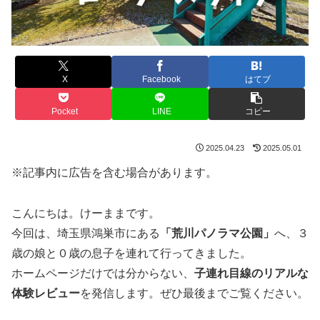
X
Facebook
はてブ
Pocket
LINE
コピー
2025.04.23
2025.05.01
※記事内に広告を含む場合があります。
こんにちは。けーままです。
今回は、埼玉県鴻巣市にある
「荒川パノラマ公園」
へ、３
歳の娘と０歳の息子を連れて行ってきました。
ホームページだけでは分からない、
子連れ目線のリアルな
体験レビュー
を発信します。ぜひ最後までご覧ください。