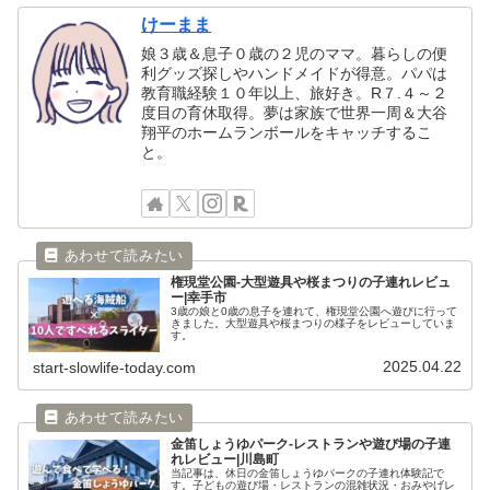
けーまま
娘３歳＆息子０歳の２児のママ。暮らしの便
利グッズ探しやハンドメイドが得意。パパは
教育職経験１０年以上、旅好き。R７.４～２
度目の育休取得。夢は家族で世界一周＆大谷
翔平のホームランボールをキャッチするこ
と。
権現堂公園-大型遊具や桜まつりの子連れレビュ
ー|幸手市
3歳の娘と0歳の息子を連れて、権現堂公園へ遊びに行って
きました。大型遊具や桜まつりの様子をレビューしていま
す。
2025.04.22
start-slowlife-today.com
金笛しょうゆパーク-レストランや遊び場の子連
れレビュー|川島町
当記事は、休日の金笛しょうゆパークの子連れ体験記で
す。子どもの遊び場・レストランの混雑状況・おみやげレ