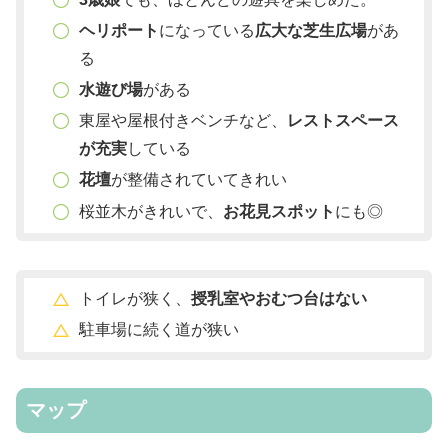
ヘリポート
になっている
広大な芝生広場
があ
る
水遊び場
がある
東屋や屋根付きベンチなど、
レストスペース
が充実
している
花壇
が整備されていてきれい
桜並木がきれいで、
お花見スポット
にも◎
トイレが狭く、
授乳室やおむつ台はない
駐車場に続く道が狭い
マップ