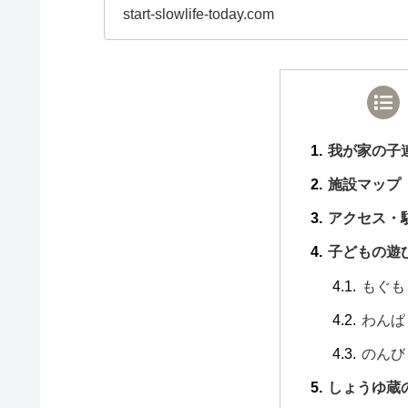
ち情報も載せています
start-slowlife-today.com
我が家の子
施設マップ
アクセス・
子どもの遊
もぐも
わんぱ
のんび
しょうゆ蔵