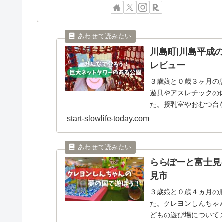
川島町|川島平成
レビュー
３歳娘と０歳３ヶ月の
遊具やアスレチックの
た。授乳室やおむつ台
start-slowlife-today.com
ららぽーと富士見
見市
３歳娘と０歳４ヵ月の
た。クレヨンしんちゃ
どもの遊び場について