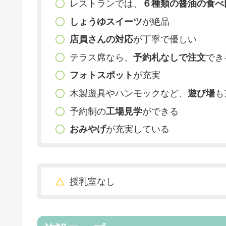
レストランでは、
６種類の醤油の食べ
しょうゆスイーツ
が絶品
店員さんの対応
が丁寧で優しい
テラス席なら、
予約札なしで注文
でき
フォトスポット
が充実
木製遊具やハンモックなど、
遊び場
も
予約制の
工場見学
ができる
おみやげ
が充実している
授乳室なし