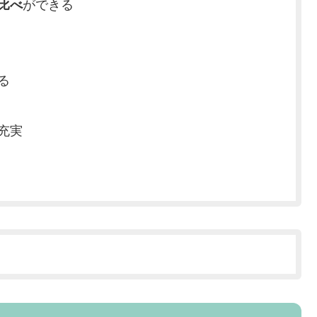
比べ
ができる
る
充実